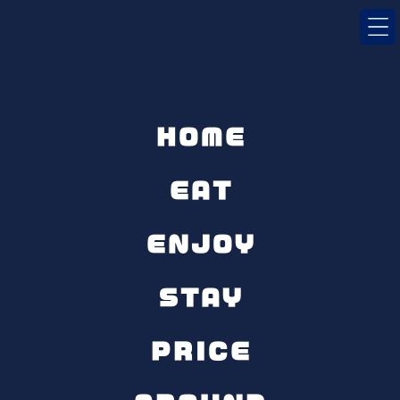
コ
ナ
ン
ビ
食べる
テ
ゲ
EAT
ン
ー
ツ
シ
HOME
へ
ョ
ス
ン
キ
に
EAT
ッ
移
プ
動
ENJOY
STAY
メニュー
MENU
PRICE