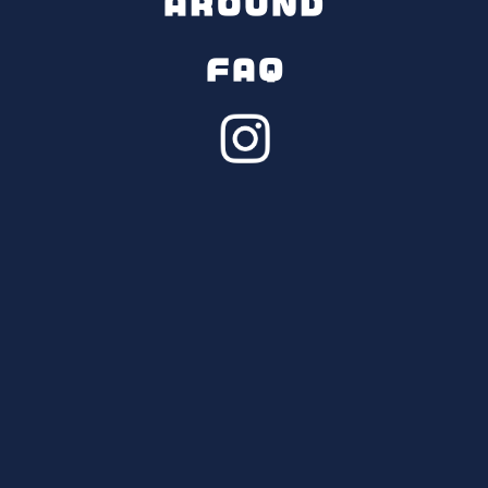
AROUND
"DINNER"
FAQ
兵庫県産しらさぎ牛&丹波の新鮮野菜の