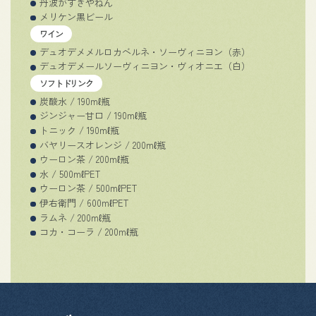
丹波がすきやねん
メリケン黒ビール
ワイン
デュオデメメルロカベルネ・ソーヴィニヨン（赤）
デュオデメールソーヴィニヨン・ヴィオニエ（白）
ソフトドリンク
炭酸水 / 190mℓ瓶
ジンジャー甘口 / 190mℓ瓶
トニック / 190mℓ瓶
バヤリースオレンジ / 200mℓ瓶
ウーロン茶 / 200mℓ瓶
水 / 500mℓPET
ウーロン茶 / 500mℓPET
伊右衛門 / 600mℓPET
ラムネ / 200mℓ瓶
コカ・コーラ / 200mℓ瓶