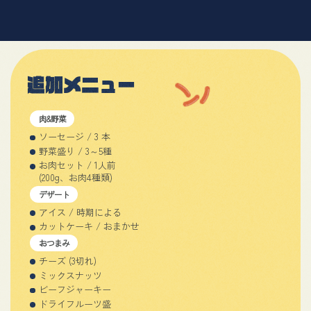
追加メニュー
肉&野菜
ソーセージ / 3 本
野菜盛り / 3～5種
お肉セット / 1人前
(200g、お肉4種類)
デザート
アイス / 時期による
カットケーキ / おまかせ
おつまみ
チーズ (3切れ)
ミックスナッツ
ビーフジャーキー
ドライフルーツ盛