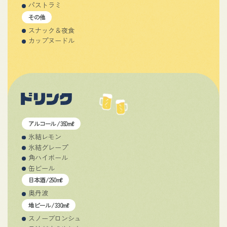
パストラミ
その他
スナック＆夜食
カップヌードル
ドリンク
アルコール / 350mℓ
氷結レモン
氷結グレープ
角ハイボール
缶ビール
日本酒 / 250mℓ
奥丹波
地ビール / 330mℓ
スノーブロンシュ