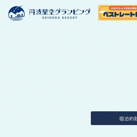
コ
ナ
ン
ビ
テ
ゲ
ン
ー
ツ
シ
へ
ョ
ス
ン
キ
に
ッ
移
プ
動
宿泊約