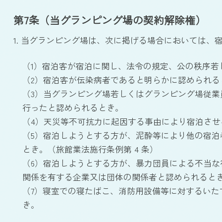
第7条（当グランピング場の契約解除権）
1. 当グランピング場は、次に掲げる場合においては、
（1）宿泊客が宿泊に関し、法令の規定、公の秩序
（2）宿泊客が伝染病者であると明らかに認められる
（3）当グランピング場若しくはグランピング場従
行ったと認められるとき。
（4）天災等不可抗力に起因する事由により宿泊させ
（5）宿泊しようとする方が、泥酔等により他の宿
とき。（旅館業法施行条例第 4 条）
（6）宿泊しようとする方が、暴力団員による不当な行為の
関係を有する企業又は団体の関係者と認められると
（7）寝室での寝たばこ、消防用設備等に対するい
き。