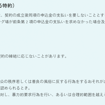
る特約）
グ場は、契約の成立後同項の申込金の支払いを要しないことと
ング場が前条第 2 項の申込金の支払いを求めなかった場
契約の締結に応じないことがあります。
、公の秩序若しくは善良の風俗に反する行為をするおそれが
に認められるとき。
に対し、暴力的要求行為を行い、あるいは合理的範囲を越