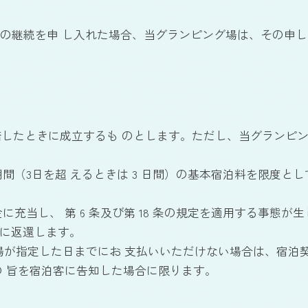
宿泊の継続を申 し入れた場合、当グランピング場は、その申
承諾したときに成立するも のとします。ただし、当グランピ
期間（3日を超 えるときは 3 日間）の基本宿泊料を限度と
に充当し、 第 6 条及び第 18 条の規定を適用する事態
際に返還します。
ング場が指定した日までにお 支払いいただけない場合は、宿
 旨を宿泊客に告知した場合に限ります。