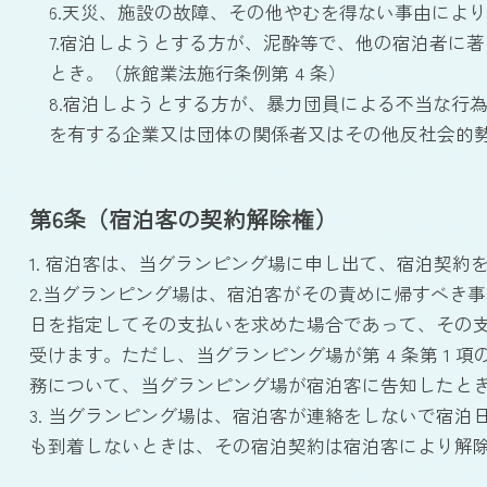
6.天災、施設の故障、その他やむを得ない事由によ
7.宿泊しようとする方が、泥酔等で、他の宿泊者に
とき。（旅館業法施行条例第 4 条）
8.宿泊しようとする方が、暴力団員による不当な行為の防止
を有する企業又は団体の関係者又はその他反社会的
第6条（宿泊客の契約解除権）
1. 宿泊客は、当グランピング場に申し出て、宿泊契約
2.当グランピング場は、宿泊客がその責めに帰すべき事
日を指定してその支払いを求めた場合であって、その支
受けます。ただし、当グランピング場が第 4 条第 1
務について、当グランピング場が宿泊客に告知したと
3. 当グランピング場は、宿泊客が連絡をしないで宿泊
も到着しないときは、その宿泊契約は宿泊客により解