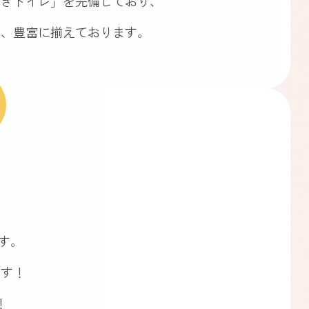
付きトイレ」を完備しており、
り、豊富に揃えております。
す。
ます！
！