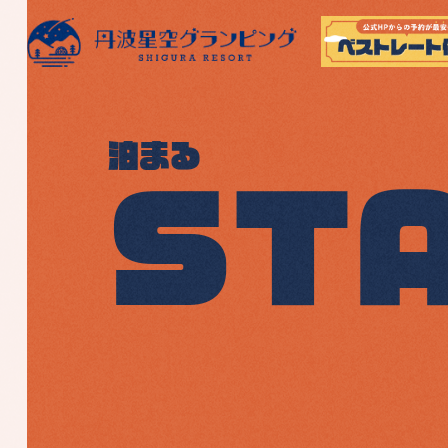
コ
ナ
ン
ビ
泊まる
テ
ゲ
ン
ー
ST
ツ
シ
へ
ョ
ス
ン
キ
に
ッ
移
プ
動