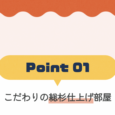
Point 01
こだわりの
総杉仕上げ
部屋