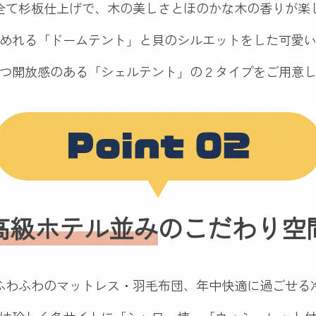
全て杉板仕上げで、木の美しさとほのかな木の香りが楽
めれる「ドームテント」と
貝のシルエットをした可愛
つ開放感のある「シェルテント」の２タイプをご用意
Point 02
高級ホテル並み
の
こだわり空
ふわふわのマットレス・羽毛布団、
年中快適に過ごせる