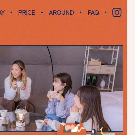
AY
PRICE
AROUND
FAQ