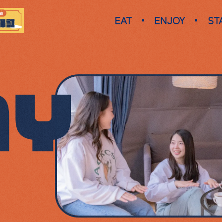
EAT
ENJOY
ST
AY