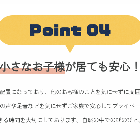
Point 04
小さなお子様
が
居ても安心
配置になっており、
他のお客様のことを気にせずに周
の声や足音などを気にせず
ご家族で安心してプライベ
できる時間を大切にしております。
自然の中でのびのびと