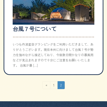
台風７号について
いつも丹波星空グランピングをご利用いただきまして、あ
りがとうございます。現在本州に向けまして台風７号が勢
力を強めながら接近しており、今後数日間かなりの暴風雨
などが見込まれますので十分にご注意をお願いいたしま
す。 台風が暴 […]
投
固
固
«
1
2
定
定
稿
ペ
ペ
の
ー
ー
ジ
ジ
ペ