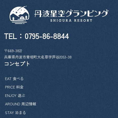
ー
ジ
送
り
TEL：
0795-86-8844
〒669-3822
兵庫県丹波市青垣町大名草字芦谷2053-38
コンセプト
EAT 食べる
PRICE 料金
ENJOY 遊ぶ
AROUND 周辺情報
STAY 泊まる