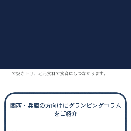
配が不要です。シェフが下ごしらえした食材で失敗なく本
格BBQを楽しめます。片付けもスタッフ対応で、家族との
時間を最大限に満喫できます。
ファミリーで楽しめるグランピングの遊びは？
星空観賞や森林散策などの自然体験に加え、ドローン
操縦体験やオリジナルピザ作りが人気です。ピザは本格窯
で焼き上げ、地元食材で食育にもつながります。
関西・兵庫の方向けにグランピングコラム
をご紹介