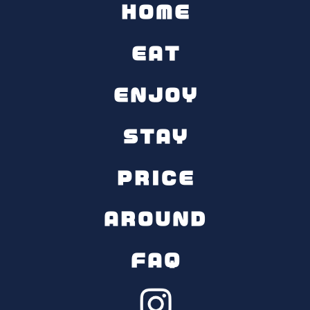
HOME
たテントやロッジの広さの考え方
EAT
ENJOY
STAY
PRICE
AROUND
FAQ
快適なファミリーグランピング体験を実現するには、家族構
成に合わせた適切な宿泊施設の選択が鍵です。小さな子供連